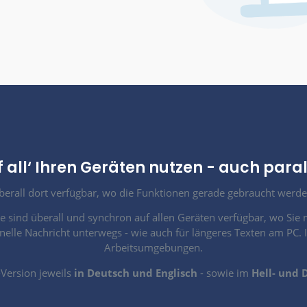
 (SSO): Verknüpfung mit
pple-Konten
eue Nutzer mit ihren Google- oder
en und einloggen.