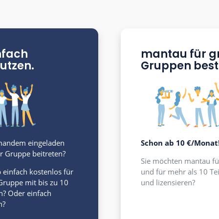
Was ist Ihre Int
Sie haben die Wahl. manta
au einfach
m
nlos nutzen.
Gr