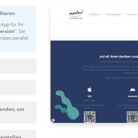
o starten Sie persönli
los installieren
e mantau App für Ihr
n / Web-Version
". Sie