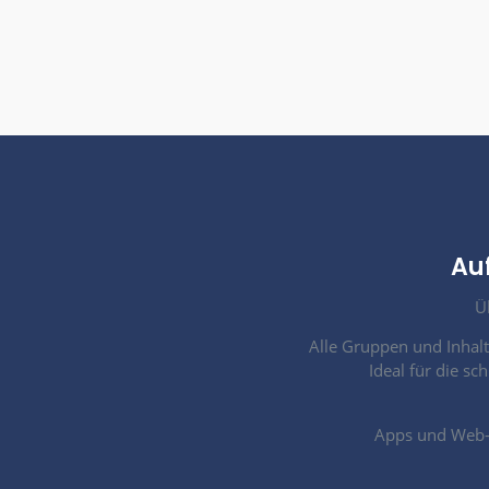
Hilfe-Bereich & mehr
Single Sign-On
Google- und A
Auf Wunsch können sich n
Apple Accounts registrier