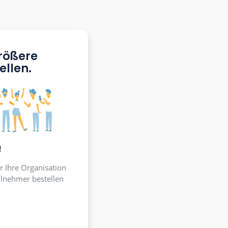
ention?
u!
antau für größere
uppen bestellen.