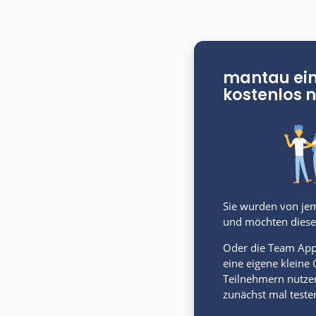
mant
koste