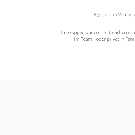
App(s) kostenl
Egal, ob i
In Gruppen anderer mitma
im Team - oder priv