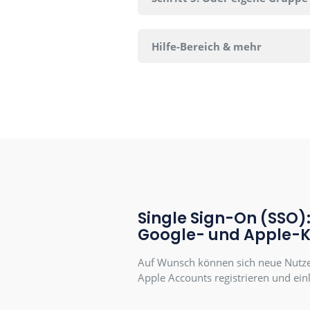
können mantau auf meh
nutzen.
Schritt 2: Registriere
Schritt 3: E-Mail best
Schritt 4: Gruppent
Einladung anzunehm
Schritt 5: Oder eigen