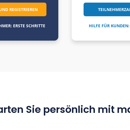
en von jemandem eingeladen
Sch
ten dieser Gruppe beitreten?
Sie
 Team App einfach kostenlos für
und
ne kleine Gruppe mit bis zu 10
und
ern nutzen? Oder einfach
mal testen?
WÄHLEN UND REGISTRIEREN
ÜR TEILNEHMER: ERSTE SCHRITTE