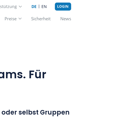
Unterstützung
DE
EN
LOGIN
Add-ons
Preise
Sicherheit
New
 für Teams. Für
mwork.