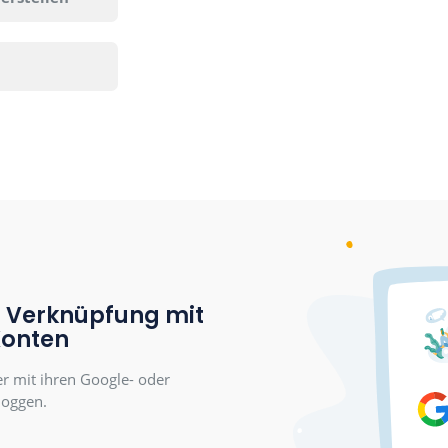
reren Geräten parallel
n
ätigen
icket verwenden, um
en
e Gruppe erstellen