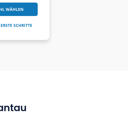
on ab 10 €/Monat!
 möchten mantau für Ihre Organisation
 für mehr als 10 Teilnehmer bestellen
 lizensieren?
TEILNEHMERZAHL WÄHLEN
HILFE FÜR KUNDEN: ERSTE SCHRITTE