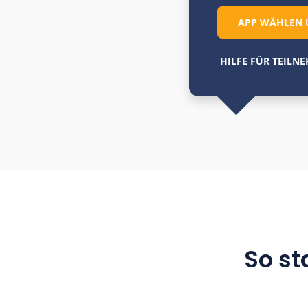
Sie wurd
und möch
Oder die
eine eige
Teilnehm
zunächst 
APP 
HILFE F