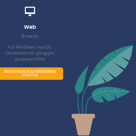
- auch parallel.
ade gebraucht werden.
 verfügbar, wo Sie mantau installiert haben.
eres Texten am PC. Ideal für hybride