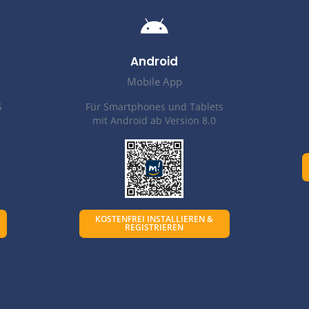
Auf all‘ Ihren Geräten nutzen 
Überall dort verfügbar, wo die Funktionen ger
nd Inhalte sind überall und synchron auf allen Geräten
für die schnelle Nachricht unterwegs - wie auch für läng