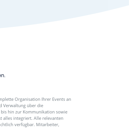
M erweitert die Plattform um eine einfache und
 Verwaltung von Geschäftsbeziehungen. mantau CRM
le und strukturierte Erfassung von Geschäftspartnern –
passungsmöglichkeiten lässt sich das System auf Ihre
neiden.
rter Import, Duplikatsprüfung, einfache Datenerfassun
k sowie steuerbare Zugriffsrechte sorgen für Effizienz
. Die Module WORKS und SALES machen mantau CRM z
n Vertriebstool mit transparenter Aufgaben- und
wie Lead- und Opportunity-Management.
OSTENFREI TESTEN