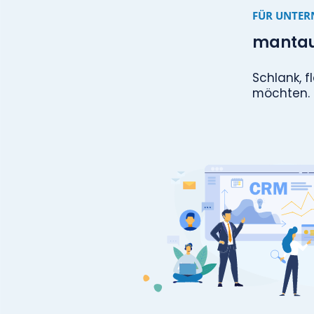
FÜ
m
Sc