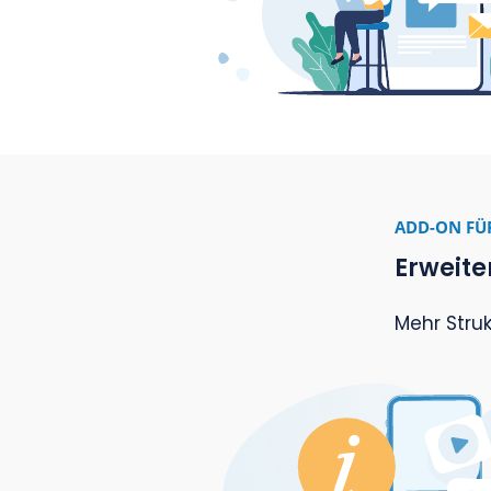
AD
D
Ve