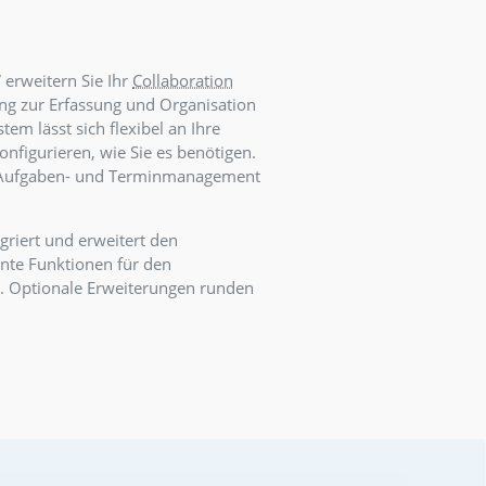
 MV
.
rwaltung mantau MV erweitern Sie Ihr
Collaboration
e und intuitive Lösung zur Erfassung und Organisation
bteilungen. Das System lässt sich flexibel an Ihre
en und genau so konfigurieren, wie Sie es benötigen.
zen, Timeline sowie Aufgaben- und Terminmanagement