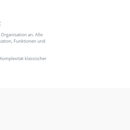
kt integriert
nforderungen Ihrer Organisation an. Alle
r, Rollen, Kommunikation, Funktionen und
tem.
ne die überladene Komplexität klassischer