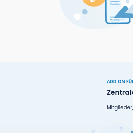
AD
E
Me