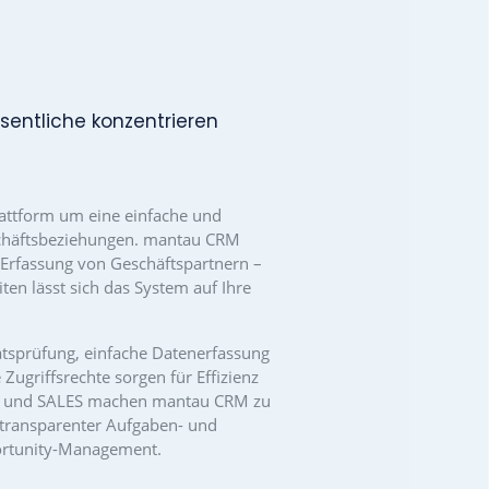
he Arbeit effizient.
ändig in mantau integriert und erweitert den
elt um praxisrelevante Funktionen für den
unnötige Komplexität. Optionale Erweiterungen runden
 ab.
OSTENFREI TESTEN
, die sich aufs Wesentliche konzentrieren