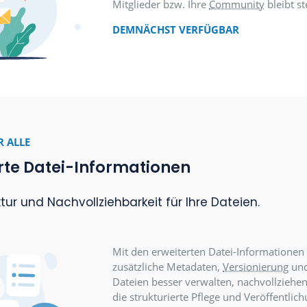
D-ON FÜR ALLE
er Veranstaltungsplaner
ranstaltungen einfach planen, verwalten u
Der Veranstaltungspla
einem zentralen Ort.
hervorgehobene Darst
Anmelde- und Teilnehm