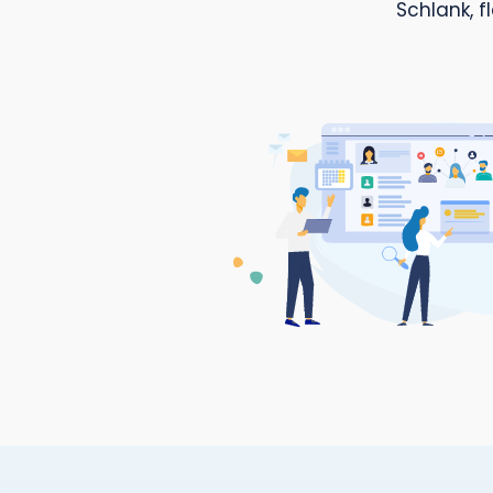
ID
D
Sc