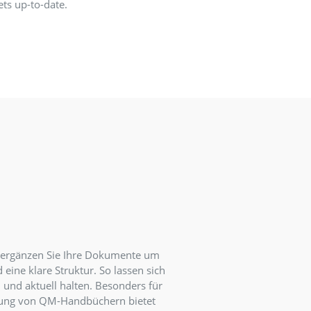
nd kommunizieren.
ner bündelt die komplette Organisation Ihrer Events a
 Von der Planung und Verwaltung über die
ellung Ihrer Events bis hin zur Kommunikation sowie
ermanagement ist alles integriert. Alle relevanten