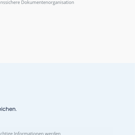
ind jederzeit übersichtlich verfügbar. Mitarbeiter,
Community
bleibt stets up-to-date.
GBAR
Dateien.