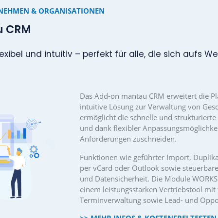
unterstützen die täglic
Das Add-on ist vollst
Funktionsumfang gezi
Arbeitsalltag. Ohne 
den Funktionsumfang
>> MEHR INFOS & K
R UNTERNEHMEN & ORGANISATIONEN
antau CRM
hlank, flexibel und intuitiv – perfekt für alle