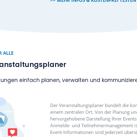
öchten.
Das Add-on mantau CR
intuitive Lösung zur
ermöglicht die schnel
und dank flexibler An
Anforderungen zusch
Funktionen wie gefüh
per vCard oder Outloo
und Datensicherheit
einem leistungsstarke
Terminverwaltung so
>> MEHR INFOS & K