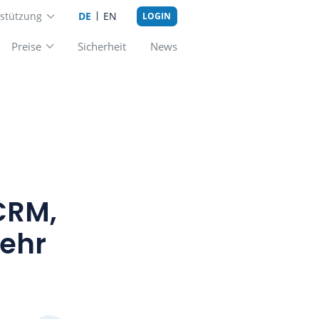
Unterstützung
DE
EN
LOGIN
Add-ons
Preise
Sicherheit
New
ungen: CRM,
ung & mehr