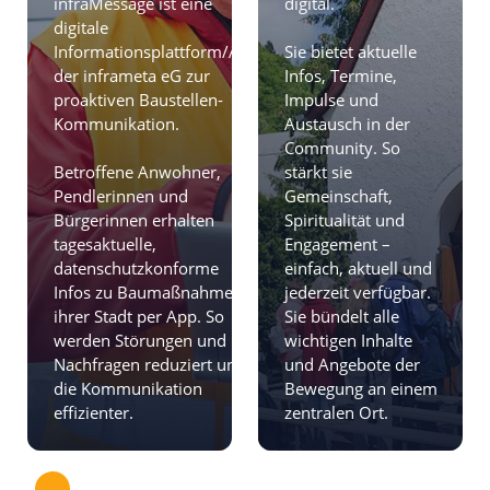
infraMessage ist eine
digital.
digitale
Informationsplattform/App
Sie bietet aktuelle
der inframeta eG zur
Infos, Termine,
proaktiven Baustellen-
Impulse und
Kommunikation.
Austausch in der
Community. So
Betroffene Anwohner,
stärkt sie
Pendlerinnen und
Gemeinschaft,
Bürgerinnen erhalten
Spiritualität und
tagesaktuelle,
Engagement –
datenschutzkonforme
einfach, aktuell und
Infos zu Baumaßnahmen
jederzeit verfügbar.
ihrer Stadt per App. So
Sie bündelt alle
werden Störungen und
wichtigen Inhalte
Nachfragen reduziert und
und Angebote der
die Kommunikation
Bewegung an einem
effizienter.
zentralen Ort.