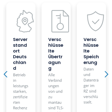
Server
Versc
Versc
stand
hlüsse
hlüsse
ort
lte
lte
Deuts
Übertr
Speich
chlan
agun
erung
d
g
Daten
und
Betrieb
Alle
Datenträ
in
Verbind
ger im
leistungs
ungen
RZ sind
starken,
von und
verschlü
zertifizie
zu
sselt.
rten
mantau
Rechenz
sind TLS-