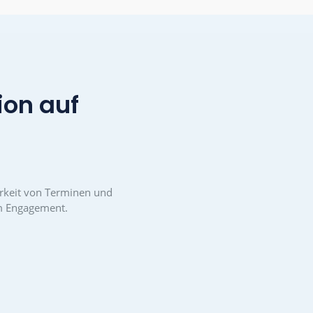
nne der eigenen
Schluss mit nervigen
t können Vereine
Chatgruppen. Der Austausc
moderne digitale
bleibt übersichtlich und ist
eitsweisen und
auch bei vielen Teilnehmern
ommunikation eine
nicht mehr anstrengend.
ziehungskraft für
mantau ist eine gute
ieder, insbesondere
Alternative zu WhatsApp,
junge Menschen,
ohne jedoch persönliche
entfalten.
Daten, wie Telefonnummer
oder E-Mail-Adressen,
preiszugeben.