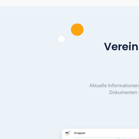
und Effizienz. Einfach du
das Verteilen von Aufgab
auf vielen Schultern.
Übersicht, Ordnung,
Transparenz sowie die
Konzentration auf eine
Kommunikationskanal hil
insbesondere den Akteur
und entlastet sie.