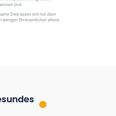
glieder
 Ehrenamtlern, aktiven und passiven Mitgliedern
 Untergruppen organisiert sind.
wiesen. Denn gemeinsame Ziele lassen sich nur dann
eit nicht nur von den wenigen Ehrenamtlichen alleine