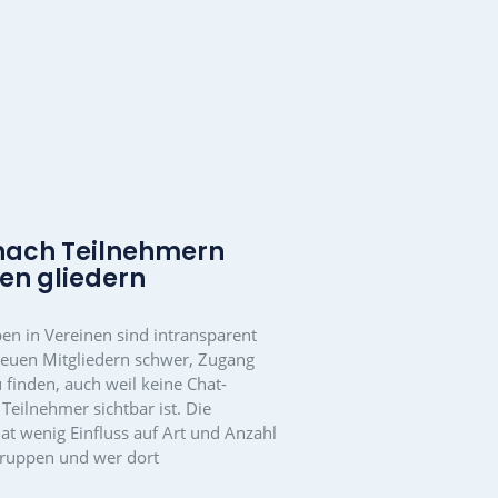
Gute Kommunikation ist der
Schlüssel zum Erfolg.
Ohne zentrale, vereinseigene Lösung ist der
Informationsfluss meist schlecht, auf zu vielen
Kanälen wird ungeordnet kommuniziert. Akteure
und Mitglieder sind schwer zu erreichen und
Messenger
Gruppen sind oft chaotisch, verschiedene
Themen werden durcheinander diskutiert. Wichtige
Informationen gehen dann in der Flut von E-Mails
und WhatsApp-Nachrichten in einer einzigen Gruppe
unter.