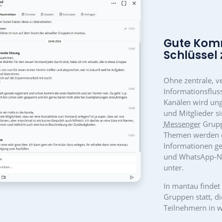
reinsarbeit und -kom
neuem Leve
rmationen, ein aktiver Austausch sowie die digitale, üb
umenten sind der Schlüssel für ein produktives Mitei
ALLE FUNKTIONEN VON MANTAU AUF 