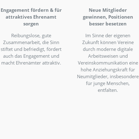
lne
Engagement fördern & für
Neu
attraktives Ehrenamt
gewin
sorgen
bes
tät