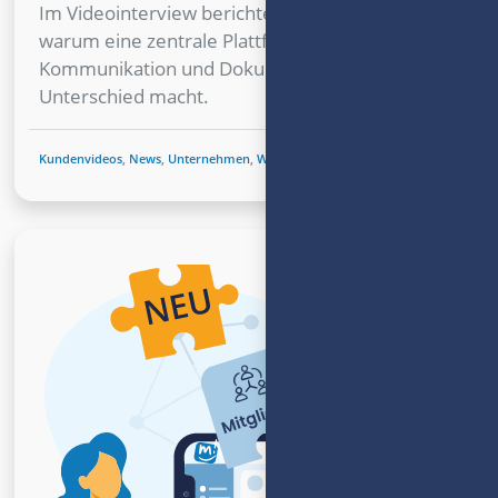
Im Videointerview berichtet Wendelin Abresch,
warum eine zentrale Plattform für
Kommunikation und Dokumente den
Unterschied macht.
Kundenvideos
,
News
,
Unternehmen
,
White Label