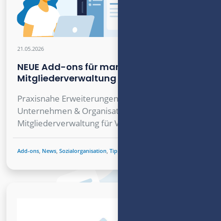
21.05.2026
NEUE Add-ons für mantau! CRM &
Mitgliederverwaltung
Praxisnahe Erweiterungen: CRM für
Unternehmen & Organisationen,
Mitgliederverwaltung für Vereine & Verbände
Add-ons
,
News
,
Sozialorganisation
,
Tipps
,
Unternehmen
,
Verein