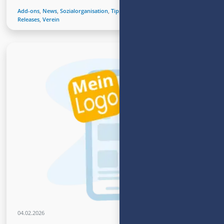
Add-ons
,
News
,
Sozialorganisation
,
Tipps
,
Unternehmen
,
Updates-
Releases
,
Verein
04.02.2026