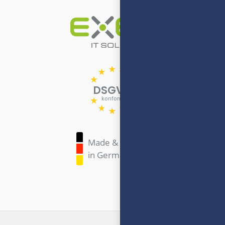
DSGVO
konform
Made & Hosted
in Germany