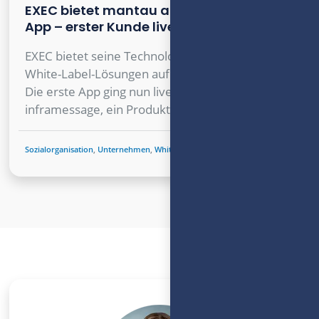
EXEC bietet mantau als White-Label-
App – erster Kunde live
EXEC bietet seine Technologie ab sofort für
White-Label-Lösungen auf Basis von mantau an.
Die erste App ging nun live unter dem Namen
inframessage, ein Produkt der inframeta eG.
Sozialorganisation
,
Unternehmen
,
White Label
,
News
,
Tipps