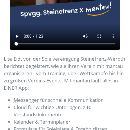
Lisa Eidt von der Spielvereinigung Steinefrenz-Weroth
berichtet begeistert, wie sie ihren Verein mit mantau
organisieren - vom Training, über Wettkämpfe bis hin
zu großen Vereins-Events. Mit mantau läuft alles in
EINER App:
Messenger
für schnelle Kommunikation
Cloud für wichtige Unterlagen, z.B.
Vorstandsdokumente
Kalender & Terminplaner
Formulare für Spielpläne & Ergebnislisten