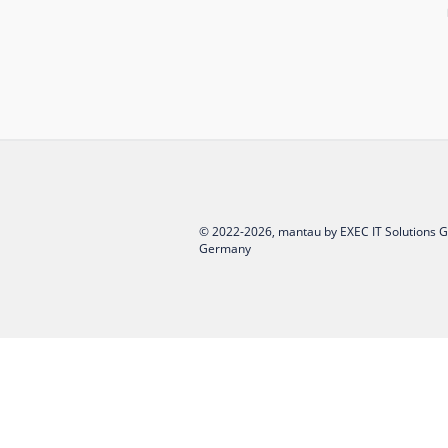
Preise & Leistungen
Funktionen
Praxisbeispiele
Add-ons
mantau als White-Label-A
Nutzungsbedingungen ma
Datenschutzerklärung ma