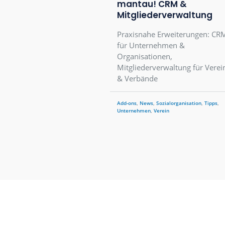
21.05.2026
NEUE Add-ons fü
mantau! CRM &
Mitgliederverwa
Praxisnahe Erweiter
für Unternehmen &
Organisationen,
Mitgliederverwaltung
& Verbände
Add-ons
,
News
,
Sozialorganis
Unternehmen
,
Verein