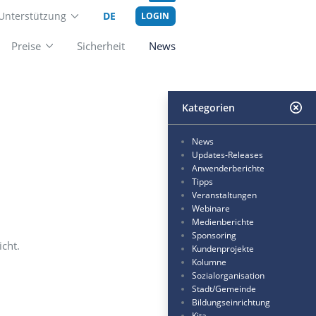
Unterstützung
DE
LOGIN
Add-ons
Preise
Sicherheit
New
ws
richte in der Übersicht.