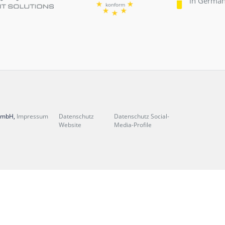
News
Über uns & Jobs
Sicherheit & Datenschutz
Referenzen
pp
Kontakt & Webinare
ntau
mantau weiterempfehlen
ntau
DSGVO
konform