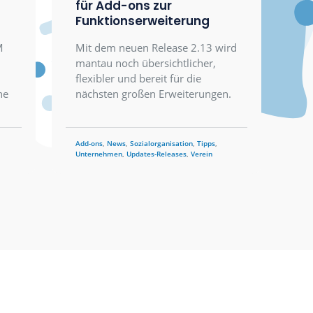
13.05.2026
r
mantau 2.13 - vorberei
für Add-ons zur
ltung
Funktionserweiterung
ungen: CRM
Mit dem neuen Release 2.13 
mantau noch übersichtlicher,
flexibler und bereit für die
 für Vereine
nächsten großen Erweiterung
ation
,
Tipps
,
Add-ons
,
News
,
Sozialorganisation
,
Tipps
,
Unternehmen
,
Updates-Releases
,
Verein